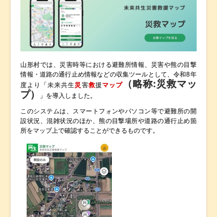
山形村では、災害時等における避難所情報、災害や熊の目撃
情報・道路の通行止め情報などの収集ツールとして、令和8年
（略称:災救マッ
度より「未来共生
災
害
救
援
マップ
プ）
」を導入しました。
このシステムは、スマートフォンやパソコン等で避難所の開
設状況、混雑状況のほか、熊の目撃場所や道路の通行止め箇
所をマップ上で確認することができるものです。