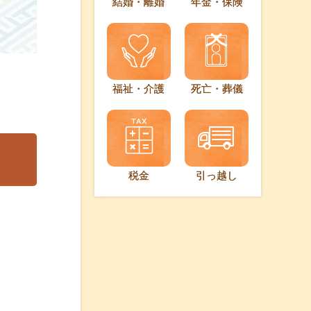
結婚・離婚
年金・保険
福祉・介護
死亡・葬儀
税金
引っ越し