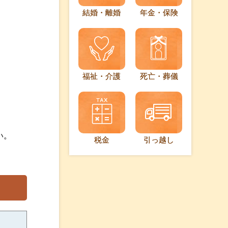
結婚・離婚
年金・保険
福祉・介護
死亡・葬儀
い。
税金
引っ越し