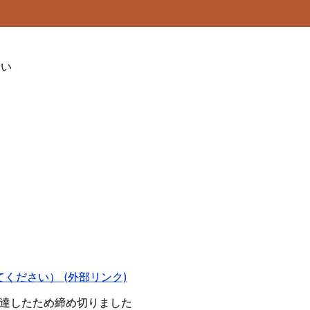
さい
）
ください） (外部リンク)
限に達したため締め切りました