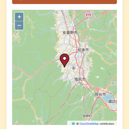
+
−
©
OpenStreetMap
contributors.