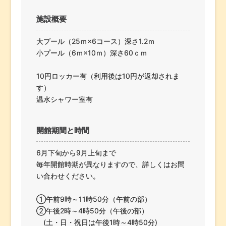
施設概要
大プール（25ｍ×6コース）深さ1.2ｍ
小プール（6ｍ×10ｍ）深さ60ｃｍ
10円ロッカー有（利用後は10円が返却されま
す）
温水シャワー室有
開館期間と時間
6月下旬から9月上旬まで
毎年開館時期が異なりますので、詳しくはお問
い合わせください。
①午前9時～11時50分（午前の部）
②午後2時～4時50分（午後の部）
(土・日・祝日は午後1時～4時50分)