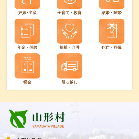
妊娠･出産
子育て・教育
結婚・離婚
年金・保険
福祉・介護
死亡・葬儀
税金
引っ越し