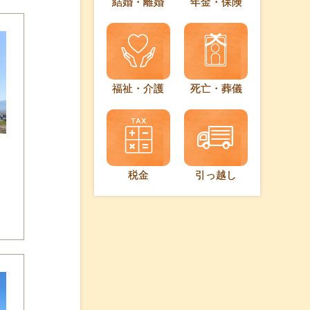
結婚・離婚
年金・保険
福祉・介護
死亡・葬儀
税金
引っ越し