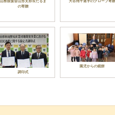
山雅後援会山形支部長だるま
大谷翔平選手のグローブ寄
の寄贈
園児からの鏡餅
調印式