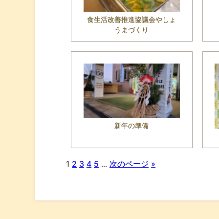
食生活改善推進協議会やしょ
うまづくり
新年の準備
1
2
3
4
5
...
次のページ
»