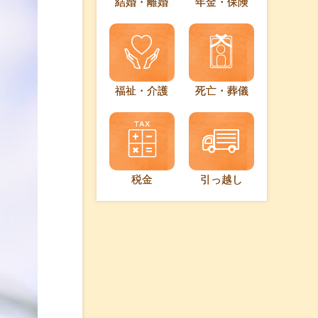
結婚・離婚
年金・保険
福祉・介護
死亡・葬儀
税金
引っ越し