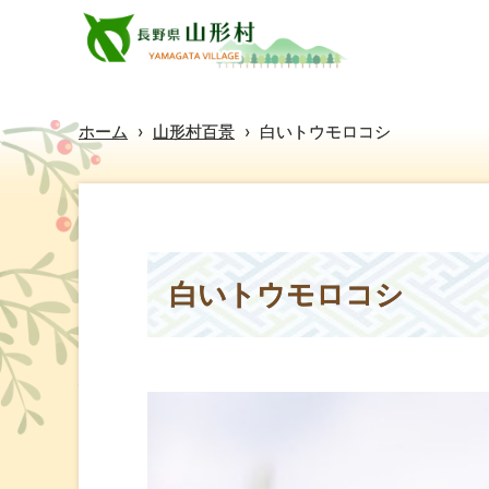
ホーム
›
山形村百景
›
白いトウモロコシ
白いトウモロコシ