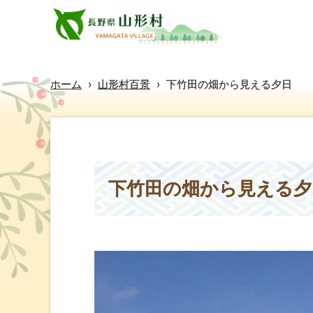
ホーム
›
山形村百景
›
下竹田の畑から見える夕日
下竹田の畑から見える夕