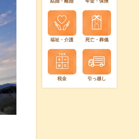
結婚・離婚
年金・保険
福祉・介護
死亡・葬儀
税金
引っ越し