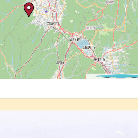
©
OpenStreetMap
cont