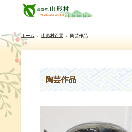
ホーム
›
山形村百景
›
陶芸作品
陶芸作品