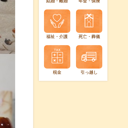
結婚・離婚
年金・保険
福祉・介護
死亡・葬儀
税金
引っ越し