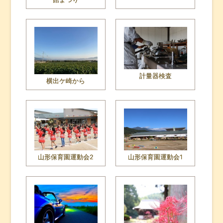
計量器検査
横出ケ崎から
山形保育園運動会2
山形保育園運動会1