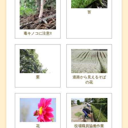
苔
毒キノコに注意‼
栗
道路から見えるそば
の花
花
役場職員協働作業