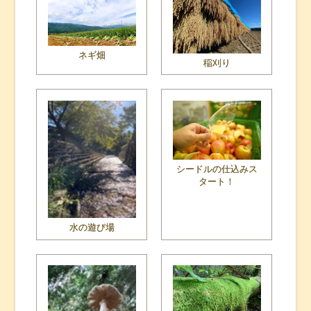
ネギ畑
稲刈り
シードルの仕込みス
タート！
水の遊び場