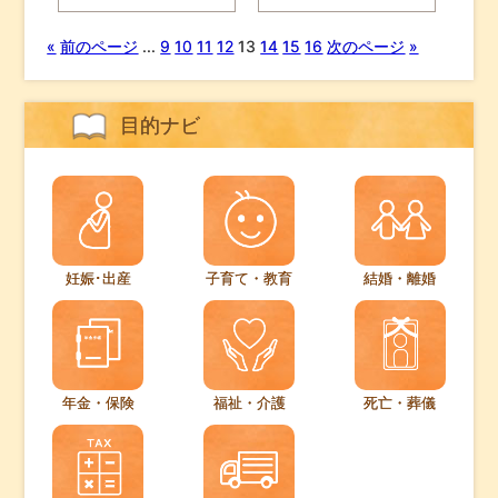
«
前のページ
...
9
10
11
12
13
14
15
16
次のページ
»
目的ナビ
妊娠･出産
子育て・教育
結婚・離婚
年金・保険
福祉・介護
死亡・葬儀