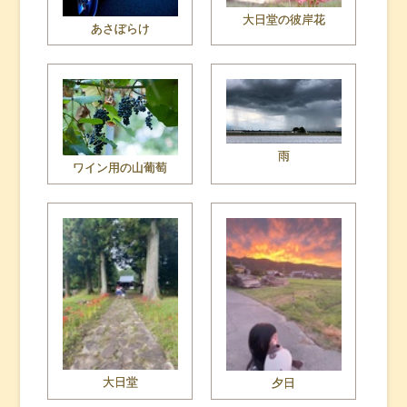
大日堂の彼岸花
あさぼらけ
雨
ワイン用の山葡萄
大日堂
夕日