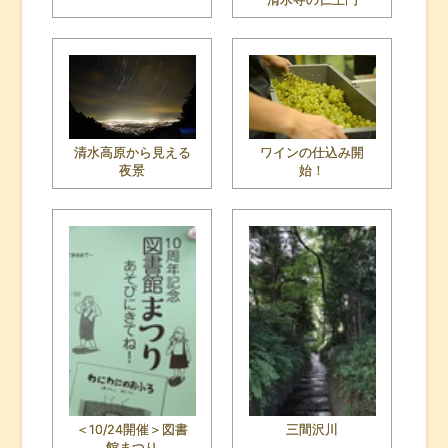
清水高原から見える
ワインの仕込み開
夜景
始！
＜10/24開催＞図書
三間沢川
館まつり