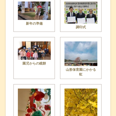
新年の準備
調印式
園児からの鏡餅
山形保育園にかかる
虹