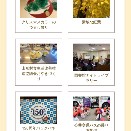
クリスマスカラーの
素敵な紅葉
つるし飾り
山形村食生活改善推
進協議会おやきづく
図書館ナイトライブ
り
ラリー
公共交通バスの乗り
150周年バックパネ
方学習