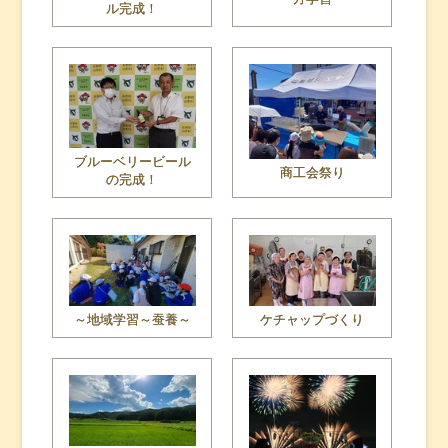
ル完成！
ブルーベリービール
商工会祭り
の完成！
～地域学習～蚕養～
ケチャップづくり