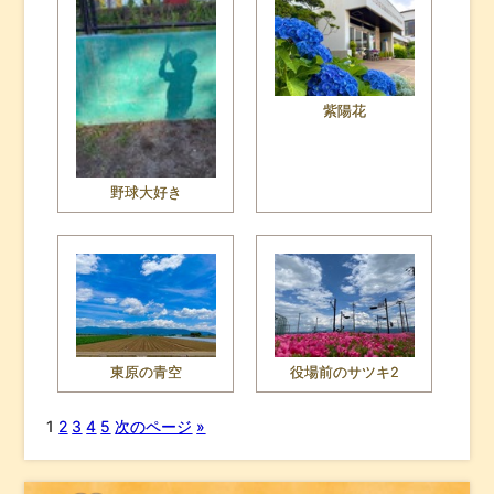
紫陽花
野球大好き
東原の青空
役場前のサツキ2
1
2
3
4
5
次のページ
»