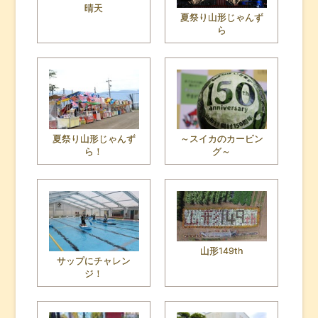
晴天
夏祭り山形じゃんず
ら
夏祭り山形じゃんず
～スイカのカービン
ら！
グ～
山形149th
サップにチャレン
ジ！