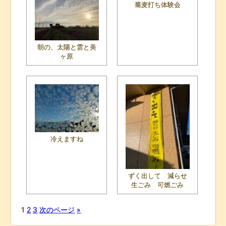
蕎麦打ち体験会
朝の、太陽と雲と美
ヶ原
冷えますね
ずく出して 減らせ
生ごみ 可燃ごみ
1
2
3
次のページ
»