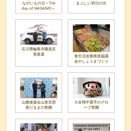
ながいもの日～The
まぶしい初日の出
day of NAGAIMO～
石川県輪島市職員災
害派遣
食生活改善推進協議
会やしょうまづくり
山雅後援会山形支部
大谷翔平選手のグロ
長だるまの寄贈
ーブ寄贈