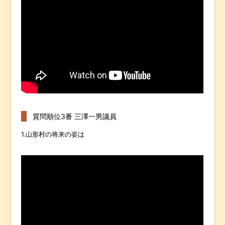
質問順位3番 三澤一男議員
1.山形村の将来の姿は