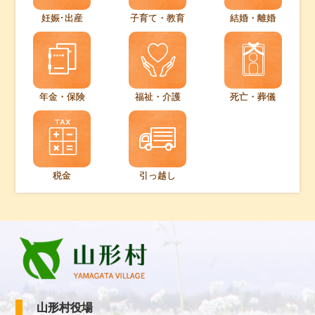
妊娠･出産
子育て・教育
結婚・離婚
年金・保険
福祉・介護
死亡・葬儀
税金
引っ越し
山形村役場