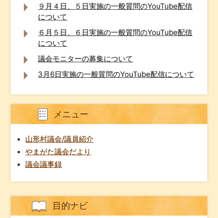
９月４日、５日実施の一般質問のYouTube配信
について
６月５日、６日実施の一般質問のYouTube配信
について
議会モニターの募集について
3月6日実施の一般質問のYouTube配信について
メニュー
山形村議会/議員紹介
やまがた議会だより
議会議事録
目的ナビ