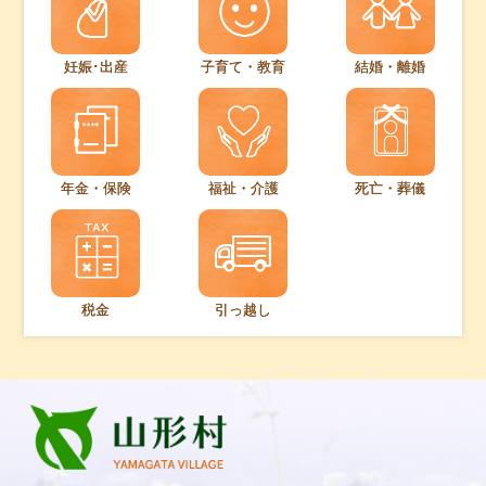
妊娠･出産
子育て・教育
結婚・離婚
年金・保険
福祉・介護
死亡・葬儀
税金
引っ越し