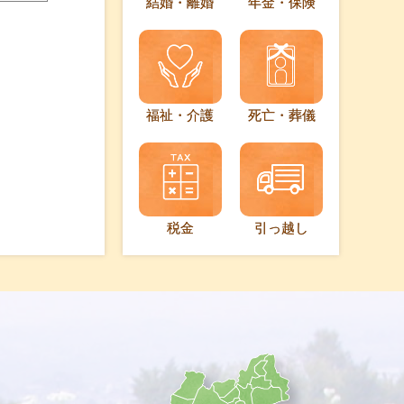
結婚・離婚
年金・保険
福祉・介護
死亡・葬儀
税金
引っ越し