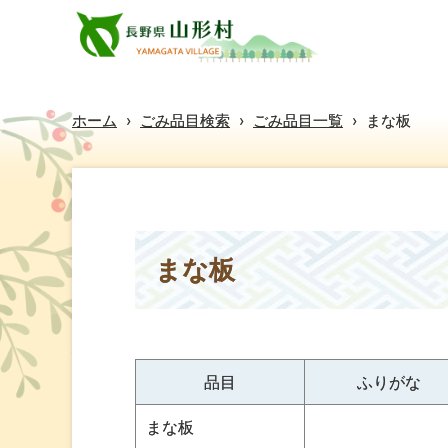
ホーム
›
ごみ品目検索
›
ごみ品目一覧
›
まな板
まな板
品目
ふりがな
まな板