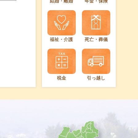
結婚・離婚
年金・保険
福祉・介護
死亡・葬儀
税金
引っ越し