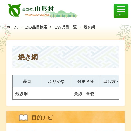
メニュー
ホーム
›
ごみ品目検索
›
ごみ品目一覧
›
焼き網
焼き網
品目
ふりがな
分別区分
出し方・ワン
焼き網
資源 金物
目的ナビ