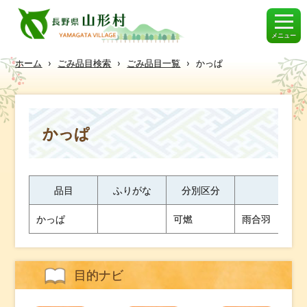
メニュー
ホーム
›
ごみ品目検索
›
ごみ品目一覧
›
かっぱ
かっぱ
品目
ふりがな
分別区分
出
かっぱ
可燃
雨合羽 ビニ
目的ナビ