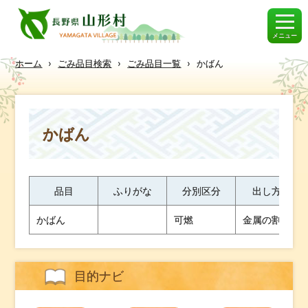
メニュー
ホーム
›
ごみ品目検索
›
ごみ品目一覧
›
かばん
かばん
品目
ふりがな
分別区分
出し方・ワ
かばん
可燃
金属の割合が
目的ナビ