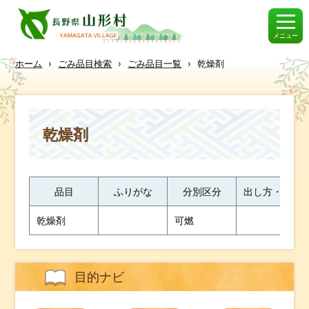
メニュー
ホーム
›
ごみ品目検索
›
ごみ品目一覧
›
乾燥剤
乾燥剤
品目
ふりがな
分別区分
出し方・ワン
乾燥剤
可燃
目的ナビ