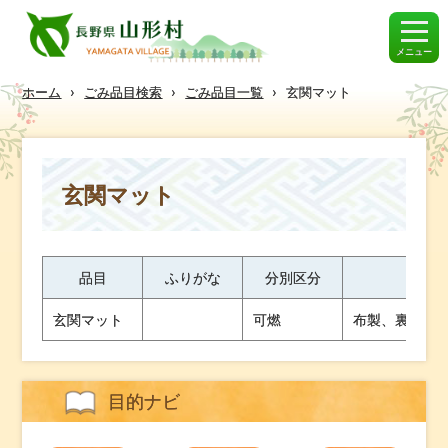
メニュー
ホーム
›
ごみ品目検索
›
ごみ品目一覧
›
玄関マット
玄関マット
品目
ふりがな
分別区分
出
玄関マット
可燃
布製、裏に滑り
目的ナビ