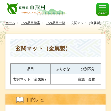
メニュー
ホーム
›
ごみ品目検索
›
ごみ品目一覧
›
玄関マット（金属製）
玄関マット（金属製）
品目
ふりがな
分別区分
出し
玄関マット（金属製）
資源 金物
金属
目的ナビ