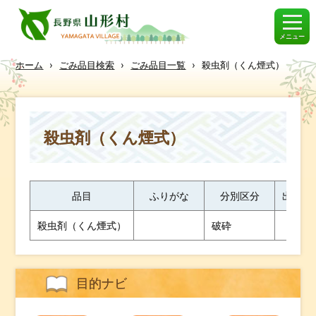
メニュー
ホーム
›
ごみ品目検索
›
ごみ品目一覧
›
殺虫剤（くん煙式）
殺虫剤（くん煙式）
品目
ふりがな
分別区分
出し方
殺虫剤（くん煙式）
破砕
目的ナビ