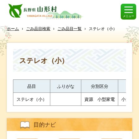
メニュー
ホーム
›
ごみ品目検索
›
ごみ品目一覧
›
ステレオ（小）
ステレオ（小）
品目
ふりがな
分別区分
ステレオ（小）
資源 小型家電
小型のも
目的ナビ