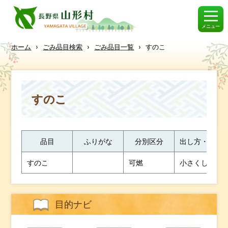
メニュー
ホーム
›
ごみ品目検索
›
ごみ品目一覧
›
すのこ
すのこ
品目
ふりがな
分別区分
出し方・ワン
すのこ
可燃
小さくしてく
目的ナビ