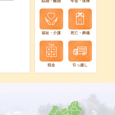
結婚・離婚
年金・保険
福祉・介護
死亡・葬儀
税金
引っ越し