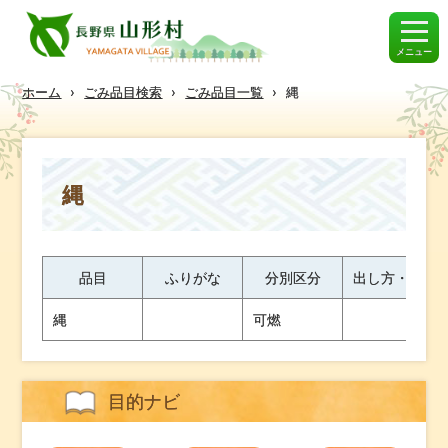
メニュー
ホーム
›
ごみ品目検索
›
ごみ品目一覧
›
縄
縄
品目
ふりがな
分別区分
出し方・ワン
縄
可燃
目的ナビ