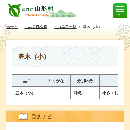
メニュー
ホーム
›
ごみ品目検索
›
ごみ品目一覧
›
庭木（小）
庭木（小）
品目
ふりがな
分別区分
庭木（小）
可燃
小さくしてく
目的ナビ