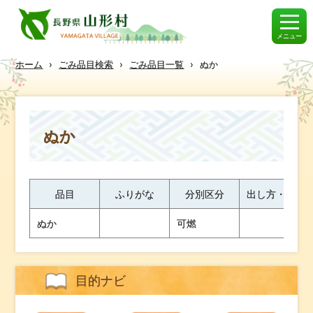
メニュー
ホーム
›
ごみ品目検索
›
ごみ品目一覧
›
ぬか
ぬか
品目
ふりがな
分別区分
出し方・ワン
ぬか
可燃
目的ナビ