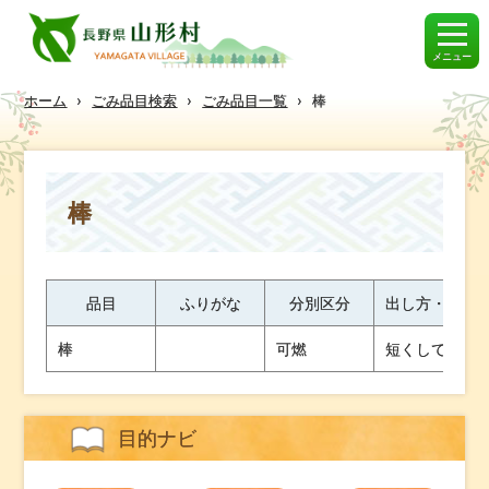
メニュー
ホーム
›
ごみ品目検索
›
ごみ品目一覧
›
棒
棒
品目
ふりがな
分別区分
出し方・ワン
棒
可燃
短くしてくだ
目的ナビ