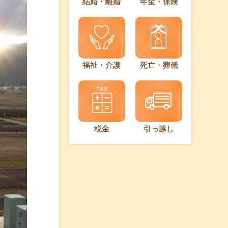
結婚・離婚
年金・保険
福祉・介護
死亡・葬儀
税金
引っ越し