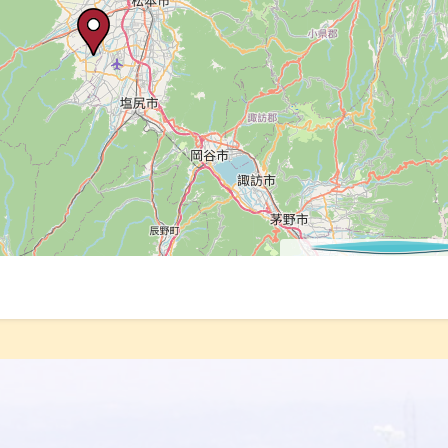
©
OpenStreetMap
cont