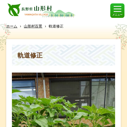
メニュー
ホーム
›
山形村百景
›
軌道修正
軌道修正