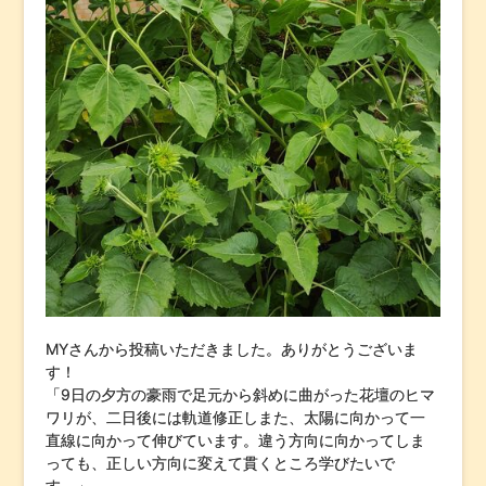
MYさんから投稿いただきました。ありがとうございま
す！
「9日の夕方の豪雨で足元から斜めに曲がった花壇のヒマ
ワリが、二日後には軌道修正しまた、太陽に向かって一
直線に向かって伸びています。違う方向に向かってしま
っても、正しい方向に変えて貫くところ学びたいで
す。」