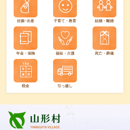
妊娠･出産
子育て・教育
結婚・離婚
年金・保険
福祉・介護
死亡・葬儀
税金
引っ越し