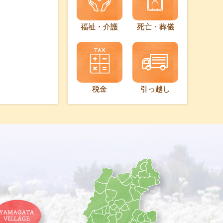
福祉・介護
死亡・葬儀
税金
引っ越し