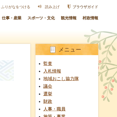
ブラウザガイド
ふりがなをつける
読み上げ
仕事・産業
スポーツ・文化
観光情報
村政情報
メニュー
監査
入札情報
地域おこし協力隊
議会
選挙
財政
人事・職員
施策・事業