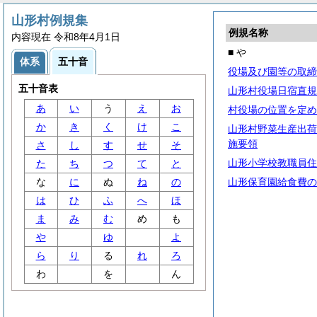
山形村例規集
例規名称
内容現在 令和8年4月1日
■ や
体系
五十音
役場及び園等の取締
五十音表
山形村役場日宿直規
あ
い
う
え
お
村役場の位置を定め
か
き
く
け
こ
山形村野菜生産出荷
施要領
さ
し
す
せ
そ
山形小学校教職員住
た
ち
つ
て
と
な
に
ぬ
ね
の
山形保育園給食費の
は
ひ
ふ
へ
ほ
ま
み
む
め
も
や
ゆ
よ
ら
り
る
れ
ろ
わ
を
ん