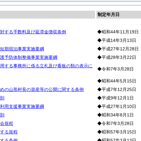
制定年月日
対する手数料及び延滞金徴収条例
◆昭和44年11月19日
◆平成14年3月13日
短期宿泊事業実施要綱
◆平成27年12月28日
護予防体制整備事業実施要綱
◆平成28年3月22日
用する事務所に係る立札及び看板の類の表示に
◆令和7年3月28日
◆昭和44年5月15日
めの山形村長の資産等の公開に関する条例
◆平成7年12月25日
則
◆平成9年12月1日
利用支援事業実施要綱
◆平成27年1月10日
則
◆昭和34年8月1日
会規程
◆令和7年3月28日
する規程
◆昭和57年3月15日
する条例
◆昭和57年3月13日