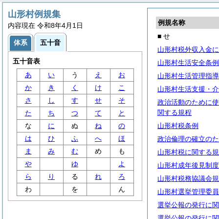
山形村例規集
例規名称
内容現在 令和8年4月1日
■ せ
体系
五十音
山形村税外収入金に
五十音表
山形村生活安全条例
あ
い
う
え
お
山形村生活管理指導
か
き
く
け
こ
山形村生活支援・介
さ
し
す
せ
そ
政治活動のために使
関する規程
た
ち
つ
て
と
な
に
ぬ
ね
の
山形村税条例
は
ひ
ふ
へ
ほ
政治倫理の確立のた
ま
み
む
め
も
山形村税に関する規
や
ゆ
よ
山形村成年後見制度
ら
り
る
れ
ろ
山形村税務協議会規
わ
を
ん
山形村選挙管理委員
選挙公報の発行に関
選挙公報の発行に関