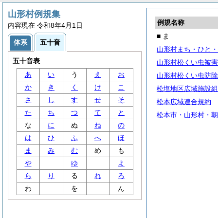
山形村例規集
例規名称
内容現在 令和8年4月1日
■ ま
体系
五十音
山形村まち・ひと・
五十音表
山形村松くい虫被害
あ
い
う
え
お
山形村松くい虫防除
か
き
く
け
こ
松塩地区広域施設組
さ
し
す
せ
そ
松本広域連合規約
た
ち
つ
て
と
松本市・山形村・朝
な
に
ぬ
ね
の
は
ひ
ふ
へ
ほ
ま
み
む
め
も
や
ゆ
よ
ら
り
る
れ
ろ
わ
を
ん