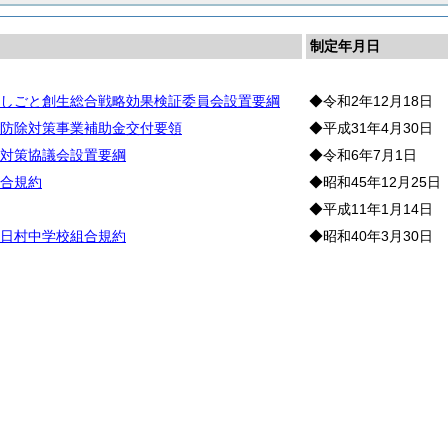
制定年月日
しごと創生総合戦略効果検証委員会設置要綱
◆令和2年12月18日
防除対策事業補助金交付要領
◆平成31年4月30日
対策協議会設置要綱
◆令和6年7月1日
合規約
◆昭和45年12月25日
◆平成11年1月14日
日村中学校組合規約
◆昭和40年3月30日