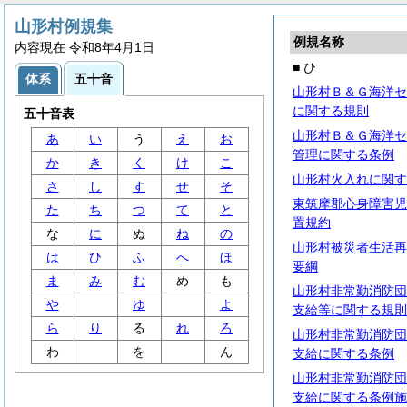
山形村例規集
例規名称
内容現在 令和8年4月1日
■ ひ
体系
五十音
山形村Ｂ＆Ｇ海洋セ
に関する規則
五十音表
山形村Ｂ＆Ｇ海洋セ
あ
い
う
え
お
管理に関する条例
か
き
く
け
こ
山形村火入れに関す
さ
し
す
せ
そ
東筑摩郡心身障害児
た
ち
つ
て
と
置規約
な
に
ぬ
ね
の
山形村被災者生活再
は
ひ
ふ
へ
ほ
要綱
ま
み
む
め
も
山形村非常勤消防団
や
ゆ
よ
支給等に関する規則
ら
り
る
れ
ろ
山形村非常勤消防団
わ
を
ん
支給に関する条例
山形村非常勤消防団
支給に関する条例施