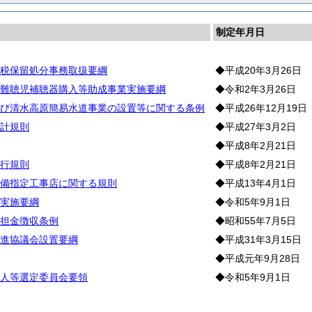
制定年月日
税保留処分事務取扱要綱
◆平成20年3月26日
難聴児補聴器購入等助成事業実施要綱
◆令和2年3月26日
び清水高原簡易水道事業の設置等に関する条例
◆平成26年12月19日
計規則
◆平成27年3月2日
◆平成8年2月21日
行規則
◆平成8年2月21日
備指定工事店に関する規則
◆平成13年4月1日
実施要綱
◆令和5年9月1日
担金徴収条例
◆昭和55年7月5日
進協議会設置要綱
◆平成31年3月15日
◆平成元年9月28日
人等選定委員会要領
◆令和5年9月1日