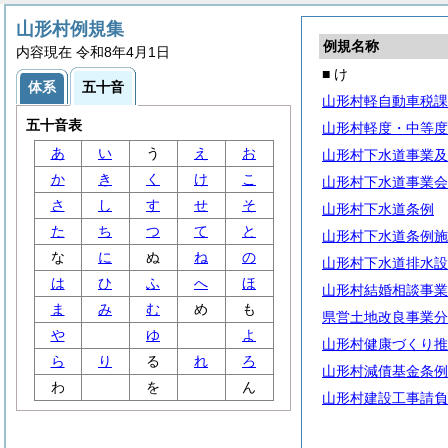
山形村例規集
例規名称
内容現在 令和8年4月1日
■ け
体系
五十音
山形村軽自動車税課
五十音表
山形村軽度・中等度
あ
い
う
え
お
山形村下水道事業及
か
き
く
け
こ
山形村下水道事業会
さ
し
す
せ
そ
山形村下水道条例
た
ち
つ
て
と
山形村下水道条例施
な
に
ぬ
ね
の
山形村下水道排水設
は
ひ
ふ
へ
ほ
山形村結婚相談事業
ま
み
む
め
も
県営土地改良事業分
や
ゆ
よ
山形村健康づくり推
ら
り
る
れ
ろ
山形村減債基金条例
わ
を
ん
山形村建設工事請負