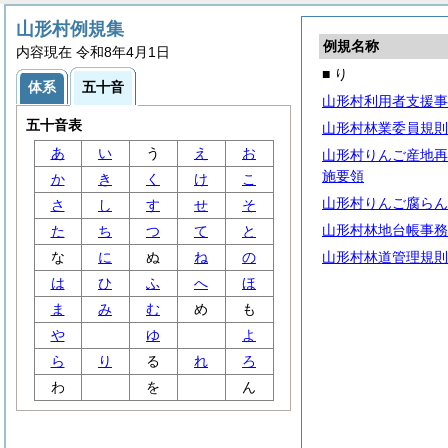
山形村例規集
例規名称
内容現在 令和8年4月1日
■ り
体系
五十音
山形村利用者支援事
五十音表
山形村林業委員規則
あ
い
う
え
お
山形村りんご産地再
施要領
か
き
く
け
こ
山形村りんご腐らん
さ
し
す
せ
そ
山形村林地台帳事務
た
ち
つ
て
と
な
に
ぬ
ね
の
山形村林道管理規則
は
ひ
ふ
へ
ほ
ま
み
む
め
も
や
ゆ
よ
ら
り
る
れ
ろ
わ
を
ん