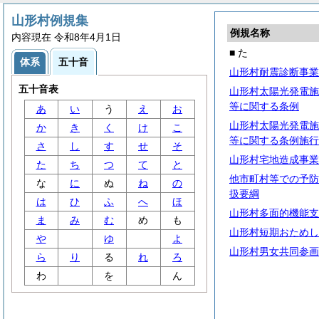
山形村例規集
例規名称
内容現在 令和8年4月1日
■ た
体系
五十音
山形村耐震診断事業
五十音表
山形村太陽光発電施
等に関する条例
あ
い
う
え
お
山形村太陽光発電施
か
き
く
け
こ
等に関する条例施行
さ
し
す
せ
そ
山形村宅地造成事業
た
ち
つ
て
と
他市町村等での予防
な
に
ぬ
ね
の
扱要綱
は
ひ
ふ
へ
ほ
山形村多面的機能支
ま
み
む
め
も
山形村短期おためし
や
ゆ
よ
山形村男女共同参画
ら
り
る
れ
ろ
わ
を
ん