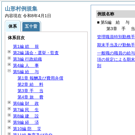
山形村例規集
例規名称
内容現在 令和8年4月1日
■ 第5編
給
与
体系
五十音
第3章
手
管理職員特別勤務手
体系目次
期末手当及び勤勉手
第1編
総
規
第2編 議会・選挙・監査
一般職の職員の給与
第3編 行政組織
項の規定による期末
第4編
人
事
則
第5編
給
与
第1章 報酬及び費用弁償
第2章
給
料
第3章
手
当
第4章
旅
費
第6編
財
政
第7編
民
生
第8編
建
設
第9編
経
済
第10編
防
災