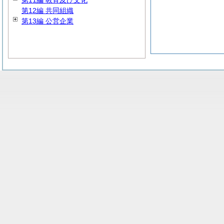
第11編 教育及び文化
第12編 共同組織
第13編 公営企業