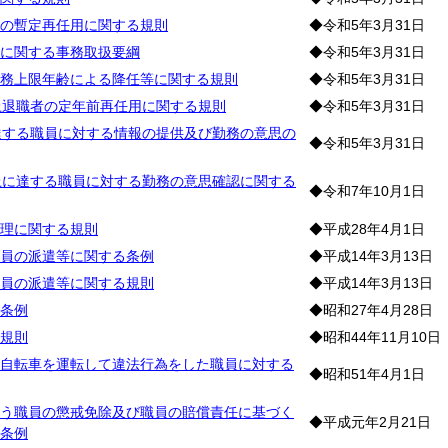
の暫定再任用に関する規則
◆令和5年3月31日
に関する事務取扱要綱
◆令和5年3月31日
務上限年齢による降任等に関する規則
◆令和5年3月31日
上退職者の定年前再任用に関する規則
◆令和5年3月31日
達する職員に対する情報の提供及び勤務の意思の
◆令和5年3月31日
上に達する職員に対する勤務の意思確認に関する
◆令和7年10月1日
理に関する規則
◆平成28年4月1日
員の派遣等に関する条例
◆平成14年3月13日
員の派遣等に関する規則
◆平成14年3月13日
条例
◆昭和27年4月28日
規則
◆昭和44年11月10日
自転車を運転して違法行為をした職員に対する
◆昭和51年4月1日
う職員の懲戒免除及び職員の賠償責任に基づく
◆平成元年2月21日
条例