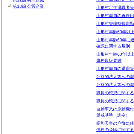
第12編 共同組織
第13編 公営企業
山形村定年退職者等
山形村職員の再任用
山形村管理監督職勤
山形村年齢60年以
山形村年齢60年に
確認に関する規則
山形村年齢60年以
事務取扱要綱
山形村職員の退職管
公益的法人等への職
公益的法人等への職
職員の懲戒に関する
職員の懲戒に関する
自動車又は原動機付
懲戒基準（訓令）
昭和天皇の崩御に伴
債務の免除に関する