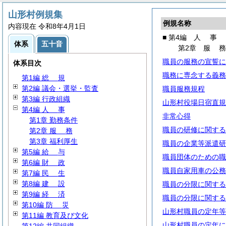
山形村例規集
例規名称
内容現在 令和8年4月1日
■ 第4編
人
事
体系
五十音
第2章
服
職員の服務の宣誓に
体系目次
職務に専念する義務
第1編
総
規
第2編 議会・選挙・監査
職員服務規程
第3編 行政組織
山形村役場日宿直規
第4編
人
事
非常心得
第1章 勤務条件
職員の研修に関する
第2章
服
務
第3章 福利厚生
職員の企業等派遣研
第5編
給
与
職員団体のための職
第6編
財
政
職員自家用車の公務
第7編
民
生
第8編
建
設
職員の分限に関する
第9編
経
済
職員の分限に関する
第10編
防
災
山形村職員の定年等
第11編 教育及び文化
山形村職員の定年に