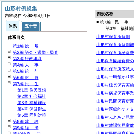
山形村例規集
例規名称
内容現在 令和8年4月1日
■ 第7編
民
生
体系
五十音
第3章 福祉施
山形村保育所条例
体系目次
山形村保育所条例施
第1編
総
規
第2編 議会・選挙・監査
山形村保育所給食費
第3編 行政組織
山形保育園給食費の
第4編
人
事
山形村保育所広域入
第5編
給
与
山形村一時預かり事
第6編
財
政
第7編
民
生
山形村延長保育実施
第1章 住民登録
山形村病児保育事業
第2章 社会福祉
山形村民間保育所運
第3章 福祉施設
第4章 保健衛生
山形村医療的ケア支
第5章 同和対策
山形村ふれあい児童
第8編
建
設
山形村放課後児童健
第9編
経
済
山形村民間保育所保