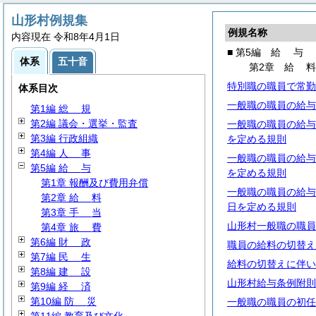
山形村例規集
例規名称
内容現在 令和8年4月1日
■ 第5編
給
与
体系
五十音
第2章
給
特別職の職員で常勤
体系目次
一般職の職員の給与
第1編
総
規
第2編 議会・選挙・監査
一般職の職員の給与
第3編 行政組織
を定める規則
第4編
人
事
一般職の職員の給与
第5編
給
与
を定める規則
第1章 報酬及び費用弁償
一般職の職員の給与
第2章
給
料
日を定める規則
第3章
手
当
山形村一般職の職員
第4章
旅
費
第6編
財
政
職員の給料の切替え
第7編
民
生
給料の切替えに伴い
第8編
建
設
山形村給与条例附則
第9編
経
済
第10編
防
災
一般職の職員の初任