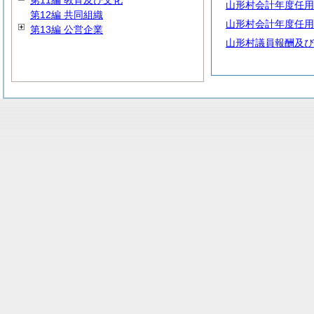
第11編 教育及び文化
山形村会計年度任用
第12編 共同組織
山形村会計年度任用
第13編 公営企業
山形村議員報酬及び