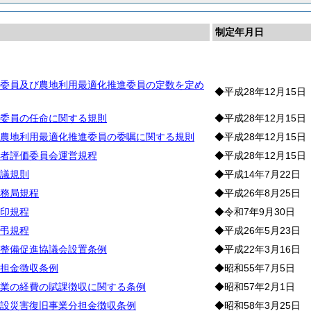
制定年月日
林
委員及び農地利用最適化推進委員の定数を定め
◆平成28年12月15日
委員の任命に関する規則
◆平成28年12月15日
農地利用最適化推進委員の委嘱に関する規則
◆平成28年12月15日
者評価委員会運営規程
◆平成28年12月15日
議規則
◆平成14年7月22日
務局規程
◆平成26年8月25日
印規程
◆令和7年9月30日
弔規程
◆平成26年5月23日
整備促進協議会設置条例
◆平成22年3月16日
担金徴収条例
◆昭和55年7月5日
業の経費の賦課徴収に関する条例
◆昭和57年2月1日
設災害復旧事業分担金徴収条例
◆昭和58年3月25日