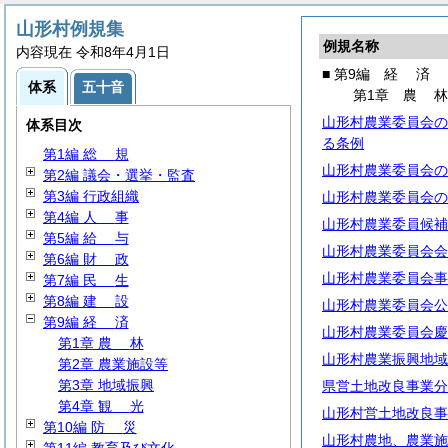
山形村例規集
例規名称
内容現在 令和8年4月1日
■ 第9編
経
済
体系
五十音
第1章
農
山形村農業委員会の
体系目次
る条例
第1編
総
規
山形村農業委員会の
第2編 議会・選挙・監査
第3編 行政組織
山形村農業委員会の
第4編
人
事
山形村農業委員候補
第5編
給
与
山形村農業委員会会
第6編
財
政
山形村農業委員会事
第7編
民
生
第8編
建
設
山形村農業委員会公
第9編
経
済
山形村農業委員会慶
第1章
農
林
山形村農業振興地域
第2章 農業施設等
第3章 地域振興
県営土地改良事業分
第4章
観
光
山形村営土地改良事
第10編
防
災
山形村農地、農業施