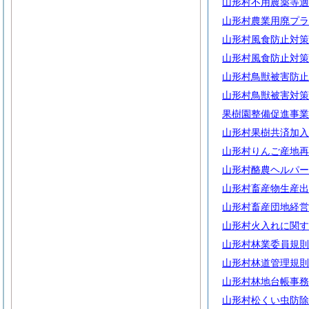
山形村不用農薬等適
山形村農業用廃プラ
山形村風食防止対策
山形村風食防止対策
山形村鳥獣被害防止
山形村鳥獣被害対策
果樹園整備促進事業
山形村果樹共済加入
山形村りんご産地再
山形村酪農ヘルパー
山形村畜産物生産出
山形村畜産団地経営
山形村火入れに関す
山形村林業委員規則
山形村林道管理規則
山形村林地台帳事務
山形村松くい虫防除