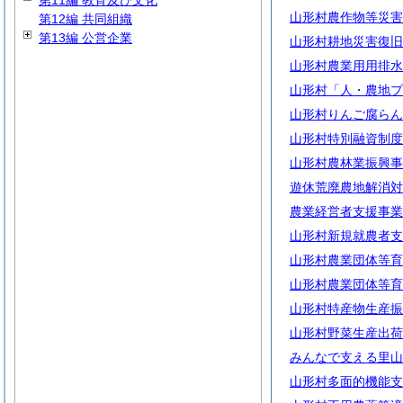
第11編 教育及び文化
山形村農作物等災害
第12編 共同組織
第13編 公営企業
山形村耕地災害復旧
山形村農業用用排水
山形村「人・農地プ
山形村りんご腐らん
山形村特別融資制度
山形村農林業振興事
遊休荒廃農地解消対
農業経営者支援事業
山形村新規就農者支
山形村農業団体等育
山形村農業団体等育
山形村特産物生産振
山形村野菜生産出荷
みんなで支える里山
山形村多面的機能支