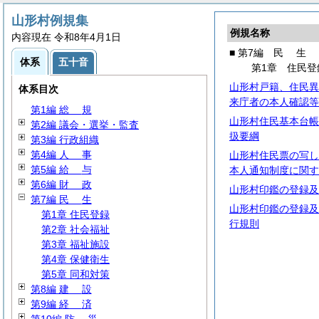
山形村例規集
例規名称
内容現在 令和8年4月1日
■ 第7編
民
生
体系
五十音
第1章 住民登
山形村戸籍、住民異
体系目次
来庁者の本人確認等
第1編
総
規
山形村住民基本台帳
第2編 議会・選挙・監査
扱要綱
第3編 行政組織
第4編
人
事
山形村住民票の写し
第5編
給
与
本人通知制度に関す
第6編
財
政
山形村印鑑の登録及
第7編
民
生
山形村印鑑の登録及
第1章 住民登録
行規則
第2章 社会福祉
第3章 福祉施設
第4章 保健衛生
第5章 同和対策
第8編
建
設
第9編
経
済