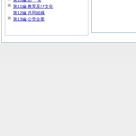
第10編
防
災
第11編 教育及び文化
第12編 共同組織
第13編 公営企業