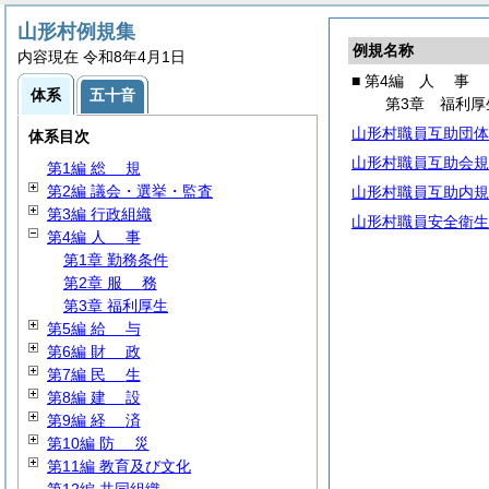
山形村例規集
例規名称
内容現在 令和8年4月1日
■ 第4編
人
事
体系
五十音
第3章 福利厚
山形村職員互助団体
体系目次
山形村職員互助会規
第1編
総
規
第2編 議会・選挙・監査
山形村職員互助内規
第3編 行政組織
山形村職員安全衛生
第4編
人
事
第1章 勤務条件
第2章
服
務
第3章 福利厚生
第5編
給
与
第6編
財
政
第7編
民
生
第8編
建
設
第9編
経
済
第10編
防
災
第11編 教育及び文化