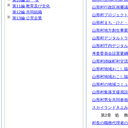
第10編
防
災
第11編 教育及び文化
山形村行政区画審議
第12編 共同組織
山形村プロジェクト
第13編 公営企業
山形村まち・ひと・
山形村地方創生事業
山形村デジタルトラ
山形村庁内デジタル
考査委員会設置要綱
山形村姉妹町村交流
山形村地域おこし協
山形村地域おこし協
山形村の地域コミュ
山形村集落支援員設
山形村男女共同参画
スカイランドきよみ
第2章
処
村長の職務代理者の