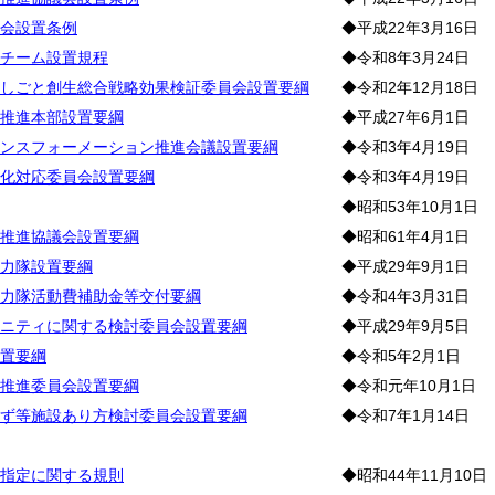
会設置条例
◆平成22年3月16日
チーム設置規程
◆令和8年3月24日
しごと創生総合戦略効果検証委員会設置要綱
◆令和2年12月18日
推進本部設置要綱
◆平成27年6月1日
ンスフォーメーション推進会議設置要綱
◆令和3年4月19日
化対応委員会設置要綱
◆令和3年4月19日
◆昭和53年10月1日
推進協議会設置要綱
◆昭和61年4月1日
力隊設置要綱
◆平成29年9月1日
力隊活動費補助金等交付要綱
◆令和4年3月31日
ニティに関する検討委員会設置要綱
◆平成29年9月5日
置要綱
◆令和5年2月1日
推進委員会設置要綱
◆令和元年10月1日
ず等施設あり方検討委員会設置要綱
◆令和7年1月14日
務
指定に関する規則
◆昭和44年11月10日