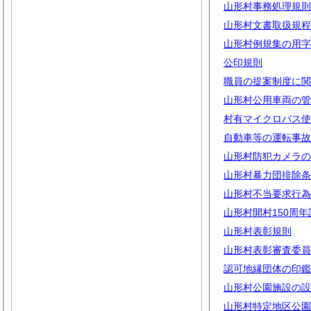
山形村事務処理規則
山形村文書取扱規程
山形村例規集の用字
公印規則
職員の提案制度に関
山形村公用車両の管
村有マイクロバス使
自動車等の運転事故
山形村防犯カメラの
山形村暴力団排除条
山形村不当要求行為
山形村開村150周
山形村表彰規則
山形村表彰審査委員
認可地縁団体の印鑑
山形村公園施設の設
山形村特定地区公園