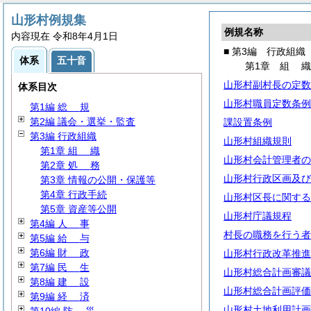
山形村例規集
例規名称
内容現在 令和8年4月1日
■ 第3編 行政組織
体系
五十音
第1章
組
山形村副村長の定数
体系目次
山形村職員定数条例
第1編
総
規
第2編 議会・選挙・監査
課設置条例
第3編 行政組織
山形村組織規則
第1章
組
織
山形村会計管理者の
第2章
処
務
山形村行政区画及び
第3章 情報の公開・保護等
第4章 行政手続
山形村区長に関する
第5章 資産等公開
山形村庁議規程
第4編
人
事
村長の職務を行う者
第5編
給
与
第6編
財
政
山形村行政改革推進
第7編
民
生
山形村総合計画審議
第8編
建
設
山形村総合計画評価
第9編
経
済
山形村土地利用計画