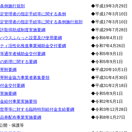
条例施行規則
◆平成19年3月29日
定管理者の指定手続等に関する条例
◆平成17年3月10日
定管理者の指定手続等に関する条例施行規則
◆平成17年3月10日
許取得助成制度実施要綱
◆平成29年7月28日
ハウスふらっと設置及び使用要綱
◆令和6年4月1日
ティ活性化推進事業補助金交付要綱
◆令和7年4月26日
等通学者補助金交付要綱
◆令和5年9月1日
の処理に関する要綱
◆令和5年9月1日
寄附要綱
◆平成20年10月1日
寄附金協力事業者募集要領
◆平成31年4月30日
付金交付要綱
◆平成31年2月18日
実施要綱
◆令和5年9月1日
金給付事業実施要領
◆令和2年5月1日
世帯等に対する臨時特別給付金支給要綱
◆令和3年12月28日
品券配布事業実施要綱
◆令和8年1月27日
公開・保護等