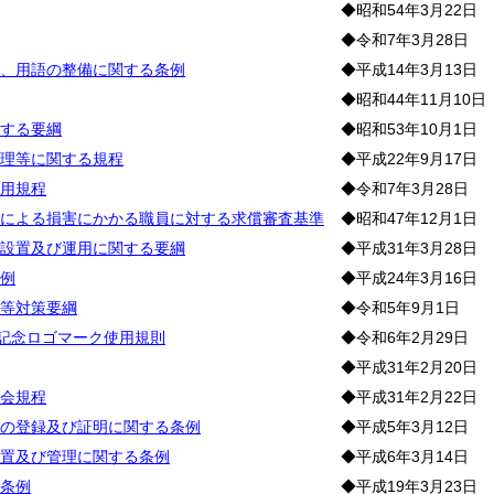
◆昭和54年3月22日
◆令和7年3月28日
、用語の整備に関する条例
◆平成14年3月13日
◆昭和44年11月10日
する要綱
◆昭和53年10月1日
理等に関する規程
◆平成22年9月17日
用規程
◆令和7年3月28日
による損害にかかる職員に対する求償審査基準
◆昭和47年12月1日
設置及び運用に関する要綱
◆平成31年3月28日
例
◆平成24年3月16日
等対策要綱
◆令和5年9月1日
年記念ロゴマーク使用規則
◆令和6年2月29日
◆平成31年2月20日
会規程
◆平成31年2月22日
の登録及び証明に関する条例
◆平成5年3月12日
置及び管理に関する条例
◆平成6年3月14日
条例
◆平成19年3月23日